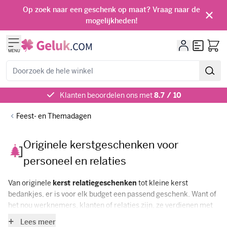
Ga naar de inhoud
Op zoek naar een geschenk op maat? Vraag naar de
mogelijkheden!
Offerte
MENU
Zoeken
Klanten beoordelen ons met
8.7 / 10
Feest- en Themadagen
Originele kerstgeschenken voor
personeel en relaties
Van originele
kerst relatiegeschenken
tot kleine kerst
bedankjes, er is voor elk budget een passend geschenk. Want of
het nou werknemers, klanten of relaties zijn, ze verdienen met
kerst een mooi relatiegeschenk! Wij hebben een uiteenlopend
Lees meer