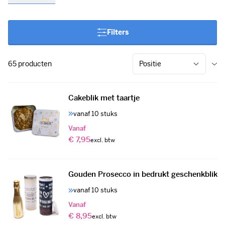
assortiment.
Groene kerstgeschenken
zoals bureau
kerstboompjes en kerstboomstekjes, tot heerlijke chocolade,
banket of zelfs fortune cookies. Alles is te personaliseren met
Filters
een eigen bedrukking. Wie geef jij een origineel relatiegeschenk
voor kerst?
65
producten
Cakeblik met taartje
vanaf 10 stuks
Vanaf
€ 7,95
Gouden Prosecco in bedrukt geschenkblik
vanaf 10 stuks
Vanaf
€ 8,95