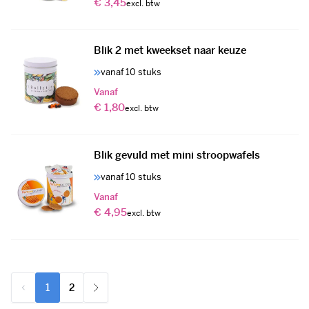
€ 3,45
Blik 2 met kweekset naar keuze
vanaf 10 stuks
Vanaf
€ 1,80
Blik gevuld met mini stroopwafels
vanaf 10 stuks
Vanaf
€ 4,95
1
2
U lees momenteel pagina
Pagina