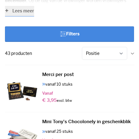
december.
Op de dag van de Vrijwilliger worden vrijwilligers
door het doel waarvoor zij zich inzetten bedankt voor hun inzet,
Lees meer
met een huldiging of onderscheiding. Maar ook met een kleine
attentie of
persoonlijk geschenk
kun je als organisatie of
gemeente je
waardering laten blijken
. Een kleinigheidje kan
Filters
enorm veel betekenen en de relatie tussen organisatie en
vrijwilliger verbeteren.
43
producten
Merci per post
vanaf 10 stuks
Vanaf
€ 3,95
Mini Tony's Chocolonely in geschenkblik
vanaf 25 stuks