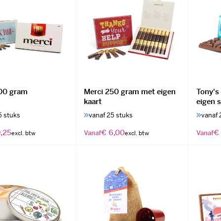
00 gram
Merci 250 gram met eigen
Tony's
kaart
eigen 
5 stuks
vanaf 25 stuks
vanaf 
,25
€ 6,00
€ 
Vanaf
Vanaf