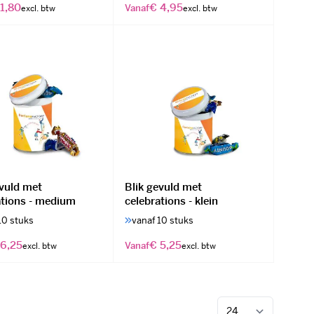
1,80
€ 4,95
Vanaf
evuld met
Blik gevuld met
ations - medium
celebrations - klein
10 stuks
vanaf 10 stuks
 6,25
€ 5,25
Vanaf
Toon