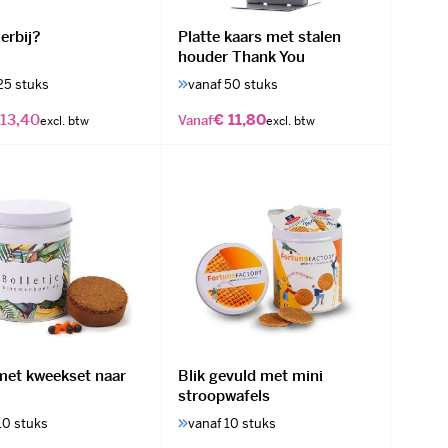
erbij?
Platte kaars met stalen
houder Thank You
25 stuks
vanaf 50 stuks
 13,40
€ 11,80
Vanaf
 met kweekset naar
Blik gevuld met mini
stroopwafels
10 stuks
vanaf 10 stuks