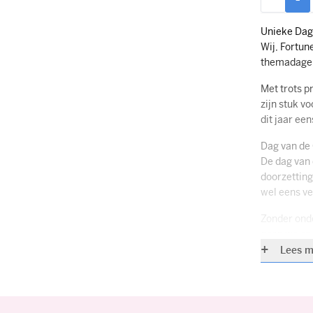
U l
Unieke Dag
Wij, Fortun
themadagen.
Met trots p
zijn stuk v
dit jaar ee
Dag van de
De dag van 
doorzetting
wel eens ve
Zonder onde
gaan we er 
bedankje.
Lees m
Persoonlij
Maak een ge
persoonlijk