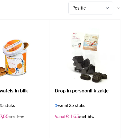
afels in blik
Drop in persoonlijk zakje
25 stuks
vanaf 25 stuks
7,65
€ 1,65
Vanaf