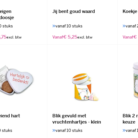
 eigen
Jij bent goud waard
Koekje 
doosje
0 stuks
vanaf 10 stuks
vanaf 
,75
€ 5,25
€
Vanaf
Vanaf
iend hart
Blik gevuld met
Blik 2
vruchtenhartjes - klein
keuze
0 stuks
vanaf 10 stuks
vanaf 