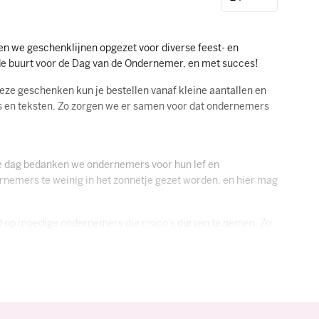
ben we geschenklijnen opgezet voor diverse feest- en
de buurt voor de Dag van de Ondernemer, en met succes!
ze geschenken kun je bestellen vanaf kleine aantallen en
go’s en teksten. Zo zorgen we er samen voor dat ondernemers
ze dag bedanken we ondernemers voor hun lef en
nemers te weinig in het zonnetje gezet worden, en hier mag
d op moedige ondernemers die risico’s durven te nemen. Zo
e ondernemers eens te verrassen met een mooi geschenk als
onlijk tintje aan te geven. De kracht van het geven van een
hterhoofd zijn onze geschenken dan ook ontworpen.