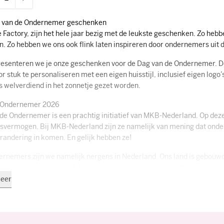
ees momenteel pagina
Pagina
 van de Ondernemer geschenken
e Factory, zijn het hele jaar bezig met de leukste geschenken. Zo heb
 Zo hebben we ons ook flink laten inspireren door ondernemers uit 
resenteren we je onze geschenken voor de Dag van de Ondernemer. De
oor stuk te personaliseren met een eigen huisstijl, inclusief eigen lo
ns welverdiend in het zonnetje gezet worden.
 Ondernemer 2026
de Ondernemer is een prachtig initiatief van MKB-Nederland. Op de
svermogen. Bij MKB-Nederland zijn ze namelijk van mening dat onder
randering in komen. En gelijk hebben ze!
rnemers zijn we namelijk nergens in Nederland. Ons land is gebouw
met z’n allen op vooruit. Het is dan ook zeker op zijn plaats om dez
eer
k Dag van de Ondernemer geschenk
schenk, presentje of kleinigheidje extra speciaal door hier een perso
e draai aan een geschenk doet namelijk wonderen. Met dit in ons ac