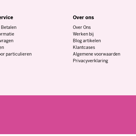
nken zijn aan te passen naar wens. Voeg je eigen logo, huisstijl en e
ervice
Over ons
 Betalen
Over Ons
ormatie
Werken bij
nvragen
Blog artikelen
en
Klantcases
or particulieren
Algemene voorwaarden
Privacyverklaring