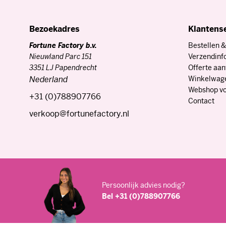
Alle gesche
Bezoekadres
Klantens
Fortune Factory b.v.
Bestellen &
Nieuwland Parc 151
Verzendinf
3351 LJ Papendrecht
Offerte aa
Nederland
Winkelwag
Webshop vo
+31 (0)788907766
Contact
verkoop@fortunefactory.nl
Persoonlijk advies nodig?
Bel +31 (0)788907766