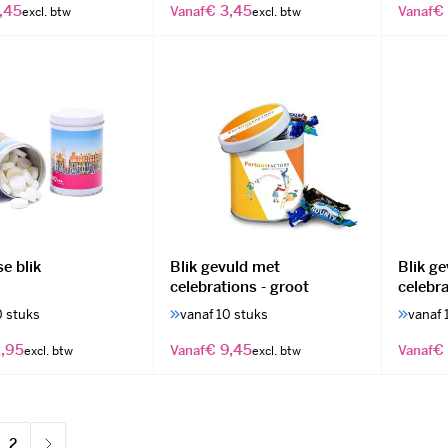
,45
€ 3,45
€ 
Vanaf
Vanaf
se blik
Blik gevuld met
Blik g
celebrations - groot
celebr
0 stuks
vanaf 10 stuks
vanaf 
,95
€ 9,45
€
Vanaf
Vanaf
2