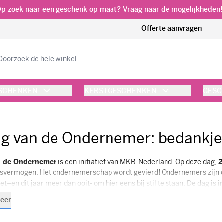
p zoek naar een geschenk op maat? Vraag naar de mogelijkheden
Offerte aanvragen
eken
ESCHENKEN
KERSTGESCHENKEN
GESC
g van de Ondernemer: bedankje
n de Ondernemer
is een initiatief van MKB-Nederland. Op deze dag,
gsvermogen. Het ondernemerschap wordt gevierd! Ondernemers zijn 
et–en dit jaar meer dan ooit- om hier eens bij stil te staan. De dag is 
eer
g van de Ondernemer hebben we een
unieke geschenklijn
opgezet. Be
tuk te personaliseren naar eigen huisstijl met unieke boodschap. Zo b