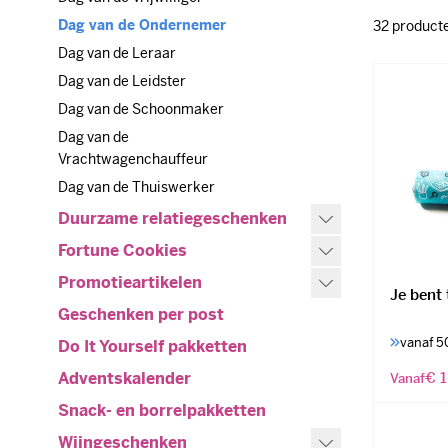
ondernemer 
Dag van de Ondernemer
Dag van de Ondernemer
32
product
Dag van de Leraar
Dag van de Leraar
Dag van de Leidster
Dag van de Leidster
Dag van de Schoonmaker
Dag van de Schoonmaker
Dag van de Vrachtwagenchauffeur
Dag van de
Vrachtwagenchauffeur
Dag van de Thuiswerker
Dag van de Thuiswerker
Duurzame relatiegeschenken
Duurzame relatiegeschenken
Fortune Cookies
Fortune Cookies
Promotieartikelen
Promotieartikelen
Je bent 
Geschenken per post
Geschenken per post
vanaf 5
Do It Yourself pakketten
Do It Yourself pakketten
Adventskalender
€ 1
Adventskalender
Vanaf
Snack- en borrelpakketten
Snack- en borrelpakketten
Wijngeschenken
Wijngeschenken