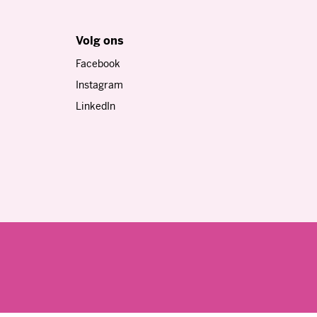
en persoonlijke boodschap toe aan het geschenk.
Volg ons
Facebook
Instagram
LinkedIn