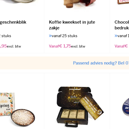
 geschenkblik
Koffie kweekset in jute
Chocol
zakje
bedruk
2 stuks
vanaf 25 stuks
vanaf 
,95
€ 1,75
€
Vanaf
Vanaf
Passend advies nodig? Bel 