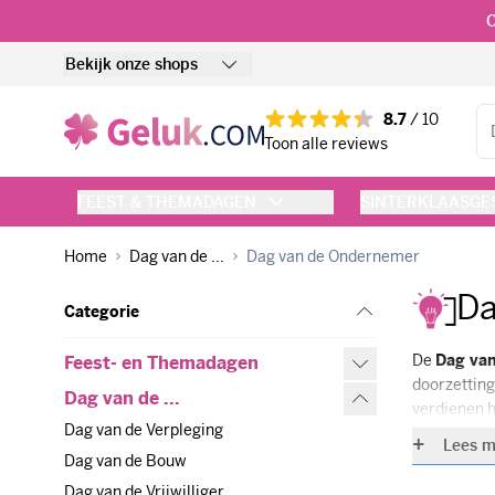
Ga naar de inhoud
O
Bekijk onze shops
Zo
8.7
/ 10
Toon alle reviews
FEEST & THEMADAGEN
SINTERKLAASG
Home
Dag van de ...
Dag van de Ondernemer
Da
Categorie
Feest- en Themadagen
De
Dag va
Feest- en Themadagen
doorzettin
Dag van de ...
Dag van de ...
verdienen h
Dag van de Verpleging
Dag van de Verpleging
Lees m
Voor de Da
Dag van de Bouw
Dag van de Bouw
stuk voor s
Dag van de Vrijwilliger
Dag van de Vrijwilliger