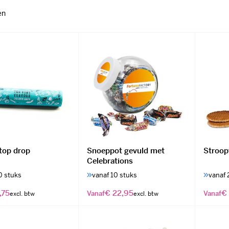
uit het Midden en Klein Bedrijf verdient het dit jaar meer dan ooit.
en
top drop
Snoeppot gevuld met
Stroopw
Celebrations
0 stuks
vanaf 10 stuks
vanaf 
,75
€ 22,95
€ 
Vanaf
Vanaf