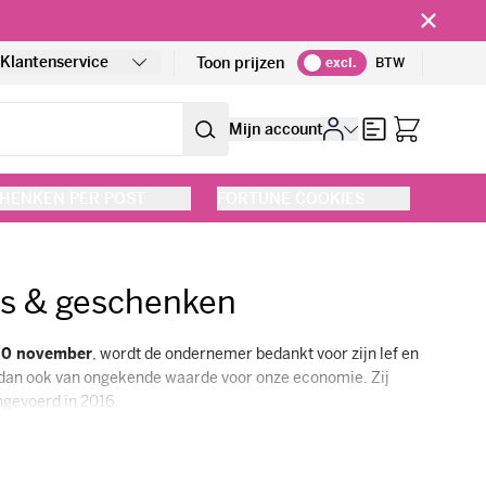
!
Klantenservice
Toon prijzen
excl.
BTW
Offerte
Mijn account
HENKEN PER POST
FORTUNE COOKIES
s & geschenken
20 november
, wordt de ondernemer bedankt voor zijn lef en
dan ook van ongekende waarde voor onze economie. Zij
ingevoerd in 2016.
staande uit de leukste gifts, cadeaus en kleine attenties,
reng je waardering of ondersteuning tot uiting. De