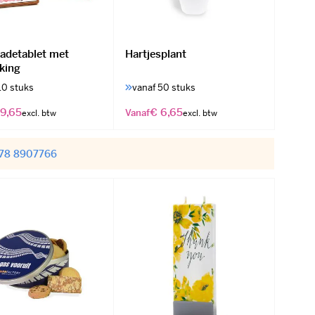
adetablet met
Hartjesplant
king
10 stuks
vanaf 50 stuks
 9,65
€ 6,65
Vanaf
078 8907766