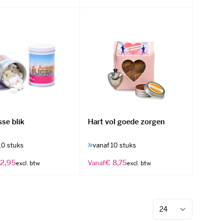
sse blik
Hart vol goede zorgen
10 stuks
vanaf 10 stuks
 2,95
€ 8,75
Vanaf
Toon