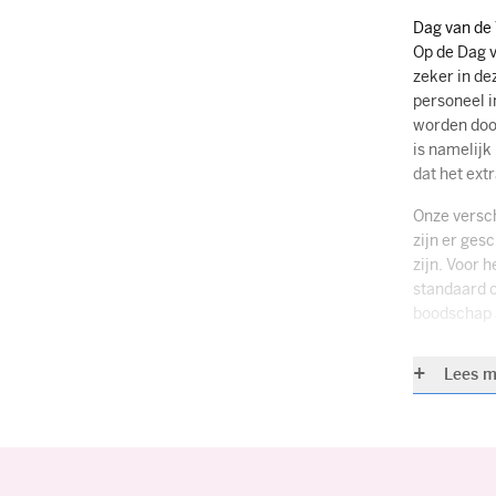
Dag van de
Op de Dag v
zeker in de
personeel i
worden doo
is namelijk
dat het ext
Onze versch
zijn er ges
zijn. Voor 
standaard o
boodschap 
Cadeaus voo
Lees m
Nog meer da
toppers die
assortiment
gepersonali
dan de ande