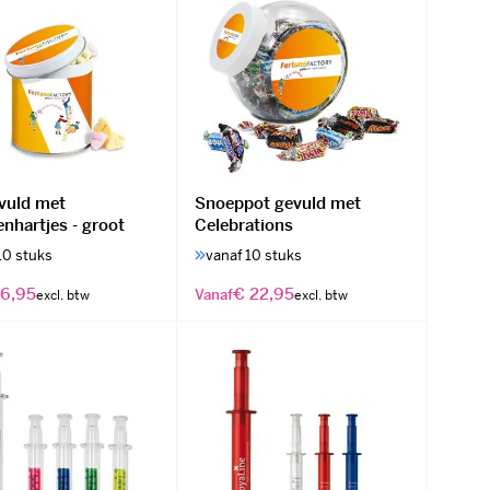
evuld met
Snoeppot gevuld met
nhartjes - groot
Celebrations
10 stuks
vanaf 10 stuks
 6,95
€ 22,95
Vanaf