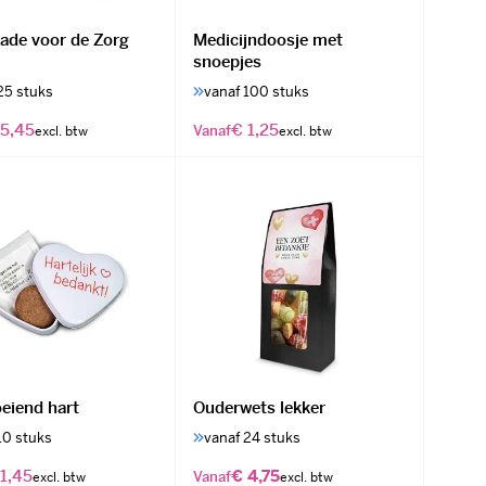
ade voor de Zorg
Medicijndoosje met
snoepjes
25 stuks
vanaf 100 stuks
 5,45
€ 1,25
Vanaf
oeiend hart
Ouderwets lekker
10 stuks
vanaf 24 stuks
1,45
€ 4,75
Vanaf