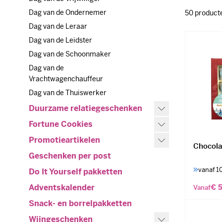
Dag van de Ondernemer
Dag van de Ondernemer
50
product
Dag van de Leraar
Dag van de Leraar
Dag van de Leidster
Dag van de Leidster
Dag van de Schoonmaker
Dag van de Schoonmaker
Dag van de Vrachtwagenchauffeur
Dag van de
Vrachtwagenchauffeur
Dag van de Thuiswerker
Dag van de Thuiswerker
Duurzame relatiegeschenken
Duurzame relatiegeschenken
Fortune Cookies
Fortune Cookies
Promotieartikelen
Promotieartikelen
Chocola
Geschenken per post
Geschenken per post
vanaf 1
Do It Yourself pakketten
Do It Yourself pakketten
Adventskalender
€ 5
Adventskalender
Vanaf
Snack- en borrelpakketten
Snack- en borrelpakketten
Wijngeschenken
Wijngeschenken