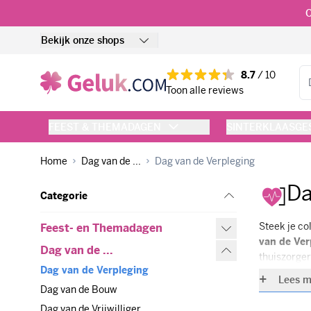
Ga naar de inhoud
O
Bekijk onze shops
Zo
8.7
/ 10
Toon alle reviews
FEEST & THEMADAGEN
SINTERKLAASG
Home
Dag van de ...
Dag van de Verpleging
Da
Categorie
Feest- en Themadagen
Steek je co
Feest- en Themadagen
van de Ver
Dag van de ...
Dag van de ...
thuiszorger
Dag van de Verpleging
Dag van de Verpleging
net als jul
Lees m
en grote op
Dag van de Bouw
Dag van de Bouw
Dag van de Vrijwilliger
Dag van de Vrijwilliger