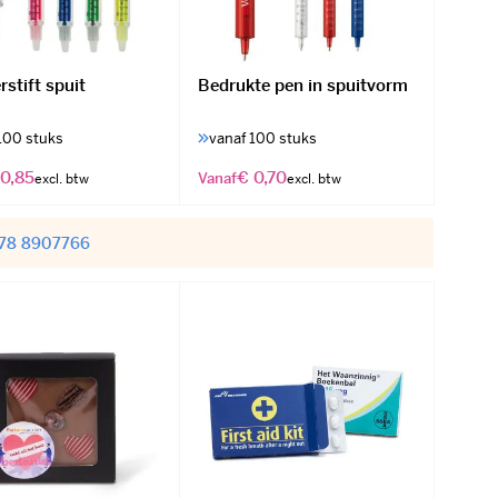
stift spuit
Bedrukte pen in spuitvorm
100 stuks
vanaf 100 stuks
 0,85
€ 0,70
Vanaf
078 8907766