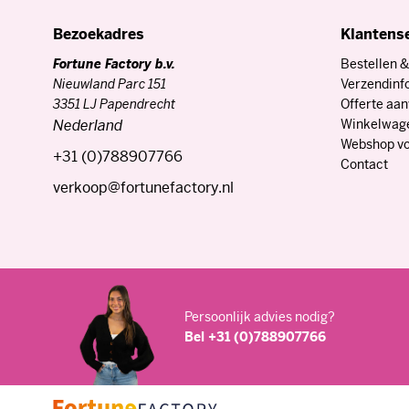
cadeau te k
Bezoekadres
Klantens
Dag van de
We kunnen n
Fortune Factory b.v.
Bestellen &
ideaal mo
Nieuwland Parc 151
Verzendinf
geheel naar
3351 LJ Papendrecht
Offerte aa
een geperso
Nederland
Winkelwag
perfect Dag
Webshop vo
+31 (0)788907766
Contact
Wij helpen 
verkoop@fortunefactory.nl
leveren? On
zorginstell
Geschenken
Op 12 mei i
waardering 
aan ons te 
Persoonlijk advies nodig?
helpen bij
Bel +31 (0)788907766
geschenken 