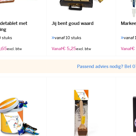
detablet met
Jij bent goud waard
Markeer
ing
0 stuks
vanaf 10 stuks
vanaf 
,65
€ 5,25
€
Vanaf
Vanaf
Passend advies nodig? Bel 