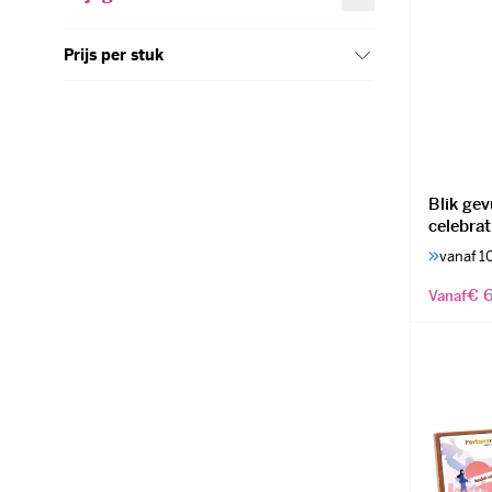
Prijs per stuk
Blik ge
celebra
vanaf 1
€ 6
Vanaf