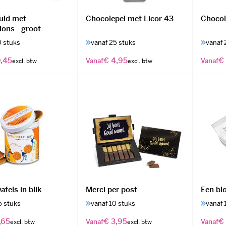
vuld met
Chocolepel met Licor 43
Chocol
ions - groot
0 stuks
vanaf 25 stuks
vanaf 
,45
€ 4,95
€
Vanaf
Vanaf
fels in blik
Merci per post
Een bl
5 stuks
vanaf 10 stuks
vanaf 
,65
€ 3,95
€ 
Vanaf
Vanaf