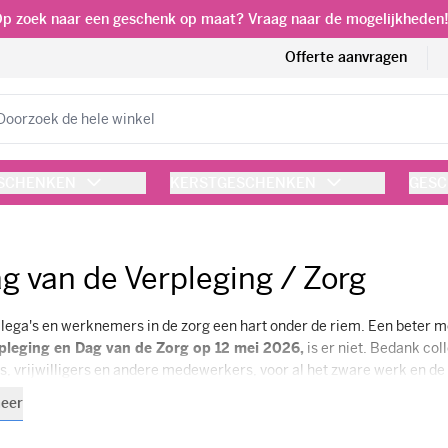
p zoek naar een geschenk op maat? Vraag naar de mogelijkheden
Offerte aanvragen
eken
ESCHENKEN
KERSTGESCHENKEN
GESC
g van de Verpleging / Zorg
llega's en werknemers in de zorg een hart onder de riem. Een beter 
pleging en Dag van de Zorg op 12 mei 2026,
is er niet. Bedank col
s, vrijwilligers en andere medewerkers, voor al het zware werk en de 
lie ook "Hart voor de Zorg" hebben, bieden wij tal van persoonlijke cade
eer
lages, voor uiteenlopende budgetten.