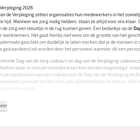
 Verpleging 2026
an de Verpleging zetten organisaties hun medewerkers in het zonnet
ze tijd. Wanneer we zorg nodig hebben, staan ze altijd voor ons klaar
n de zorg een steuntje in de rug kunnen geven. Een bedankje op de
D
a
r werknemers. Het gaat hierbij niet eens om de grootte van het ges
 uitermate geschikt om duidelijk te laten merken dat je de mensen in 
ra gewaardeerd zal worden door het personeel wanneer dit een perso
illende Dag van de zorg cadeau's en dag van de Verpleging cadeaus zi
chenken waar er een persoonlijke kaart kan worden toegevoegd, maar
het personaliseren van een cadeau voor de Dag van de Verpleging en D
ntwerpen gemaakt om het voor jullie gemakkelijker te maken. Uiteraar
aan toe te voegen.
r personeel in de zorg
eer
n ooit verdienen het personeel in de zorg een cadeau. In de hectisch
 extra blijk van waardering. Een
D
ag van de Verpleging cadeau
kan h
 hebben met diverse cadeaus voor personeel in de zorg, uiteenlopend v
seerde verpakkingen met Merci. Afhankelijk van de situatie past het 
r. Ons verkoopteam staat daarnaast ook voor je klaar om samen tot 