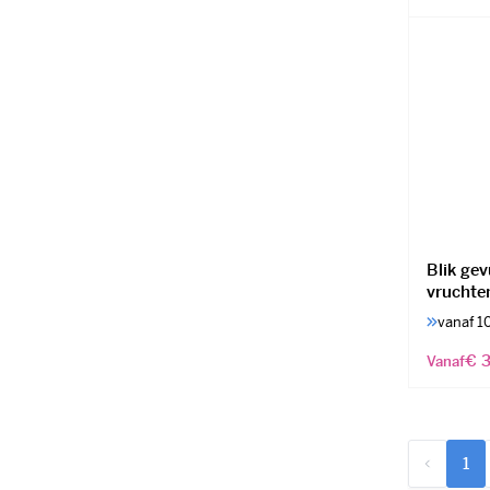
Blik ge
vruchten
vanaf 1
€ 3
Vanaf
1
U l