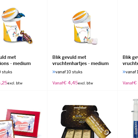
vuld met
Blik gevuld met
Blik g
tions - medium
vruchtenhartjes - medium
vruchte
0 stuks
vanaf 10 stuks
vanaf 
,25
€ 4,45
€
Vanaf
Vanaf