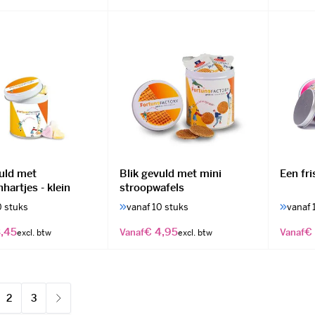
vuld met
Blik gevuld met mini
Een fri
hartjes - klein
stroopwafels
0 stuks
vanaf 10 stuks
vanaf 
,45
€ 4,95
€
Vanaf
Vanaf
2
3
ees momenteel pagina
Pagina
Pagina