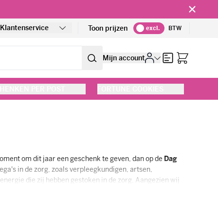
!
Klantenservice
Toon prijzen
excl.
BTW
Offerte
Mijn account
HENKEN PER POST
FORTUNE COOKIES
moment om dit jaar een geschenk te geven, dan op de
Dag
lega's in de zorg, zoals verpleegkundigen, artsen,
energie die zij hebben gestoken in de zorg. Aangezien wij
au's en bedankjes voor collega's in de zorg. Zowel in kleine