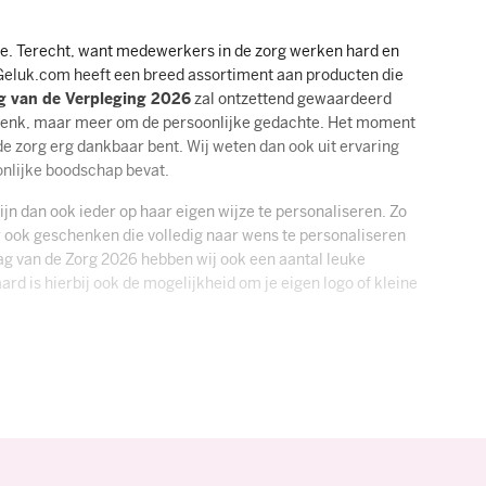
je. Terecht, want medewerkers in de zorg werken hard en
. Geluk.com heeft een breed assortiment aan producten die
g van de Verpleging 2026
zal ontzettend gewaardeerd
chenk, maar meer om de persoonlijke gedachte. Het moment
de zorg erg dankbaar bent. Wij weten dan ook uit ervaring
onlijke boodschap bevat.
jn dan ook ieder op haar eigen wijze te personaliseren. Zo
 ook geschenken die volledig naar wens te personaliseren
ag van de Zorg 2026 hebben wij ook een aantal leuke
d is hierbij ook de mogelijkheid om je eigen logo of kleine
e- en vooral drukke periodes in de zorg, verdienen onze
eel erg uiteenlopen. Dit komt doordat wij een uitgebreid
an chocolade in blikjes, green gift of zelfs
ene Dag Van de Verpleging cadeautje beter bij een situatie
een geschikt maar ook origineel Dag van de Verpleging