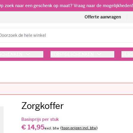
p zoek naar een geschenk op maat? Vraag naar de mogelijkheden
Offerte aanvragen
eken
ESCHENKEN
KERSTGESCHENKEN
GESC
Zorgkoffer
Basisprijs per stuk
€ 14,95
(
toon prijzen incl. btw
)
Customize and add to cart