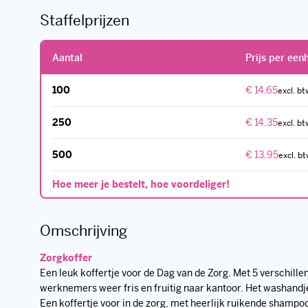
Aantal
Prijs per een
100
€ 14,65
250
€ 14,35
500
€ 13,95
Hoe meer je bestelt, hoe voordeliger!
Omschrijving
Zorgkoffer
Een leuk koffertje voor de Dag van de Zorg. Met 5 verschil
werknemers weer fris en fruitig naar kantoor. Het washandje
Een koffertje voor in de zorg, met heerlijk ruikende shampo
volgende smaken geleverd:
Kokos