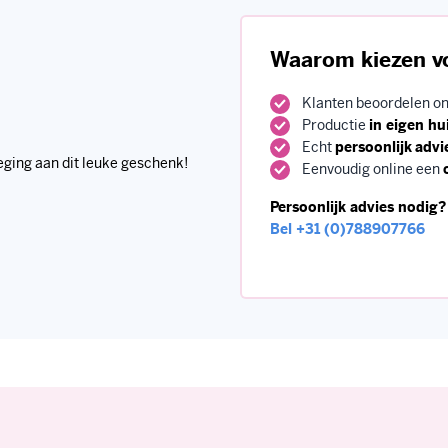
Klanten beoordelen o
Productie
in eigen hu
Echt
persoonlijk
advi
eging aan dit leuke geschenk!
Eenvoudig online een
Persoonlijk advies nodig?
Bel
+31 (0)788907766
ervice
Over ons
 Betalen
Over Ons