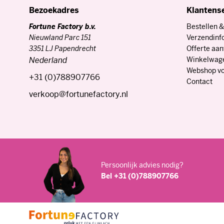
Nieuwland Parc 151
Verzendinf
3351 LJ Papendrecht
Offerte aa
Nederland
Winkelwag
Webshop vo
+31 (0)788907766
Contact
verkoop@fortunefactory.nl
Persoonlijk advies nodig?
Bel +31 (0)788907766