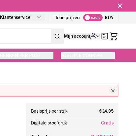
!
Klantenservice
Toon prijzen
excl.
BTW
Offerte
Mijn account
HENKEN PER POST
FORTUNE COOKIES
Basisprijs per stuk
€ 14,95
Digitale proefdruk
Gratis
Totaal
€ 747,50
€ 904,48
incl. BTW