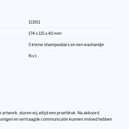
113911
174 x 115 x 40 mm
5 kleine shampoobars en een washandje
N.v.t.
 artwork, sturen wij altijd een proefdruk. Na akkoord
assingen en vertraagde communicatie kunnen invloed hebben
oor ons?