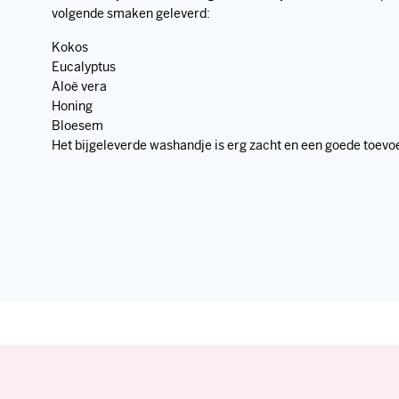
Eucalyptus
Aloë vera
Honing
Bloesem
Het bijgeleverde washandje is erg zacht en een goede toevo
Bezoekadres
Klantens
Fortune Factory b.v.
Bestellen &