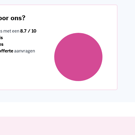
ns met een
8.7 / 10
is
es
offerte
aanvragen
Volg ons
Facebook