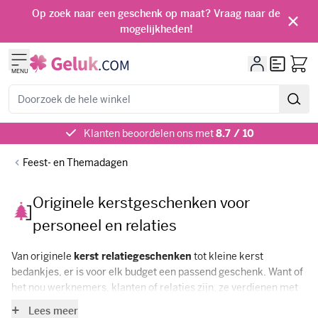
Ga naar de inhoud
Op zoek naar een geschenk op maat? Vraag naar de
mogelijkheden!
Offerte
MENU
Zoeken
Klanten beoordelen ons met
8.7 / 10
Feest- en Themadagen
Originele kerstgeschenken voor
personeel en relaties
Van originele
kerst relatiegeschenken
tot kleine kerst
bedankjes, er is voor elk budget een passend geschenk. Want of
het nou werknemers, klanten of relaties zijn, ze verdienen met
kerst een mooi relatiegeschenk! Wij hebben een uiteenlopend
Lees meer