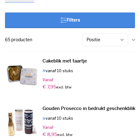
assortiment.
Groene kerstgeschenken
zoals bureau
kerstboompjes en kerstboomstekjes, tot heerlijke chocolade,
banket of zelfs fortune cookies. Alles is te personaliseren met
Filters
een eigen bedrukking. Wie geef jij een origineel relatiegeschenk
voor kerst?
65
producten
Cakeblik met taartje
vanaf 10 stuks
Vanaf
€ 7,95
Gouden Prosecco in bedrukt geschenkblik
vanaf 10 stuks
Vanaf
€ 8,95