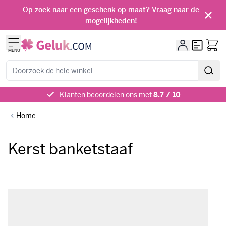
Ga naar de inhoud
Op zoek naar een geschenk op maat? Vraag naar de
mogelijkheden!
Offerte
MENU
Zoeken
Klanten beoordelen ons met
8.7 / 10
Home
Kerst banketstaaf