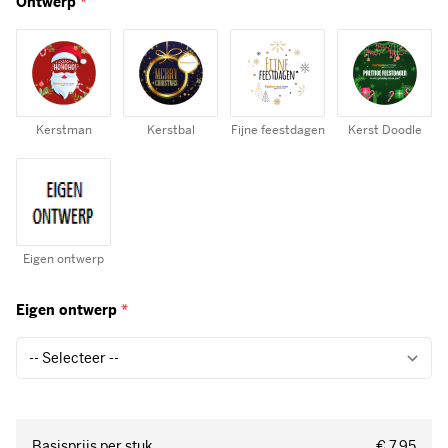
Ontwerp
*
Kerstman
Kerstbal
Fijne feestdagen
Kerst Doodle
Eigen ontwerp
Eigen ontwerp
*
Basisprijs per stuk
€ 7,95