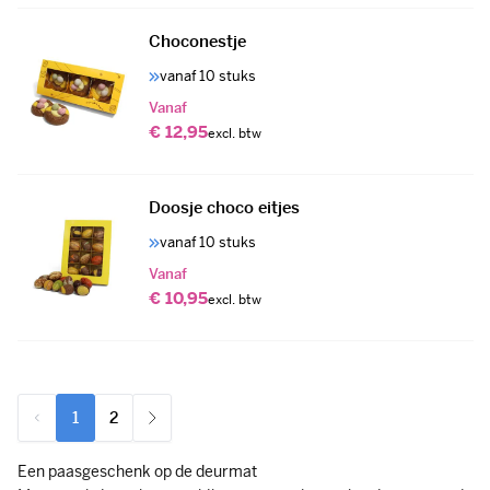
Choconestje
vanaf 10 stuks
Vanaf
€ 12,95
Doosje choco eitjes
vanaf 10 stuks
Vanaf
€ 10,95
1
2
U lees momenteel pagina
Pagina
Een paasgeschenk op de deurmat