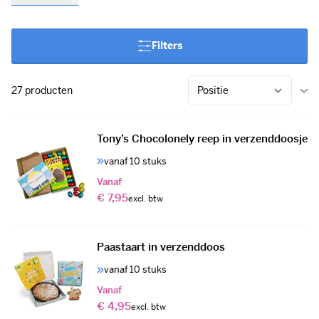
paasgeschenken die perfect door de brievenbus passen. Van
heerlijke chocolade paaseitjes tot feestelijke paaspakketten,
wij hebben voor ieder wat wils.
Filters
27
producten
Tony’s Chocolonely reep in verzenddoosje
vanaf 10 stuks
Vanaf
€ 7,95
Paastaart in verzenddoos
vanaf 10 stuks
Vanaf
€ 4,95