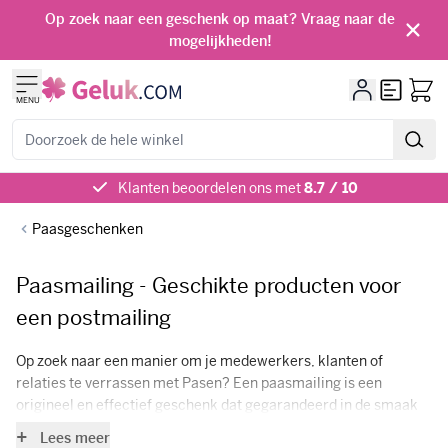
Ga naar de inhoud
Op zoek naar een geschenk op maat? Vraag naar de
mogelijkheden!
Offerte
MENU
Zoeken
Klanten beoordelen ons met
8.7 / 10
Paasgeschenken
Paasmailing - Geschikte producten voor
een postmailing
Op zoek naar een manier om je medewerkers, klanten of
relaties te verrassen met Pasen? Een paasmailing is een
origineel en effectief geschenk dat gegarandeerd in de smaak
valt! Op deze pagina vind je een selectie van onze leukste
Lees meer