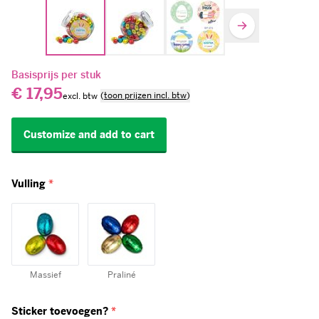
Basisprijs per stuk
€ 17,95
(
toon prijzen incl. btw
)
Customize and add to cart
Vulling
*
Massief
Praliné
Sticker toevoegen?
*
Ja, sticker op
beide kanten