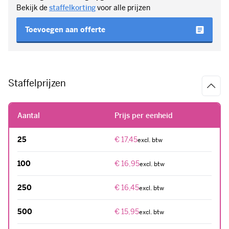
Staffelprijzen
Aantal
Prijs per eenheid
25
€ 17,45
100
€ 16,95
250
€ 16,45
500
€ 15,95
Hoe meer je bestelt, hoe voordeliger!