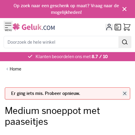
Ga naar de inhoud
Op zoek naar een geschenk op maat? Vraag naar de
mogelijkheden!
Offerte
MENU
Zoeken
Klanten beoordelen ons met
8.7 / 10
Home
Medium snoeppot met
paaseitjes