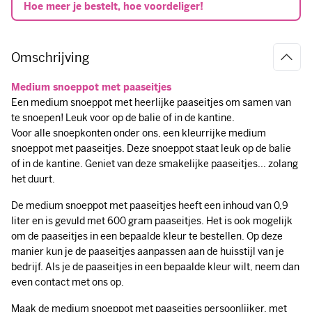
Omschrijving
Medium snoeppot met paaseitjes
Een medium snoeppot met heerlijke paaseitjes om samen van
te snoepen! Leuk voor op de balie of in de kantine.
Voor alle snoepkonten onder ons, een kleurrijke medium
snoeppot met paaseitjes. Deze snoeppot staat leuk op de balie
of in de kantine. Geniet van deze smakelijke paaseitjes... zolang
het duurt.
De medium snoeppot met paaseitjes heeft een inhoud van 0,9
liter en is gevuld met 600 gram paaseitjes. Het is ook mogelijk
om de paaseitjes in een bepaalde kleur te bestellen. Op deze
manier kun je de paaseitjes aanpassen aan de huisstijl van je
bedrijf. Als je de paaseitjes in een bepaalde kleur wilt, neem dan
even contact met ons op.
Maak de medium snoeppot met paaseitjes persoonlijker, met
een persoonlijke sticker op de zijkant van de snoeppot. Je kunt
bijvoorbeeld het bedrijfslogo, een persoonlijke boodschap,
slogan of afbeelding laten afdrukken op de sticker. De stickers