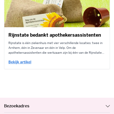
Rijnstate bedankt apothekersassistenten
Rijnstate is één ziekenhuis met vier verschillende locaties: twee in
Arnhem, één in Zevenaar en één in Velp. Om de
apothekersassistenten die werkzaam zijn bij één van de Rijnstate
vestigingen in het zonnetje te zetten, zochten zij een passende
Bekijk artikel
kleine attentie. Op Geluk.com kozen zij een jute-look zakje met
een...
Bezoekadres