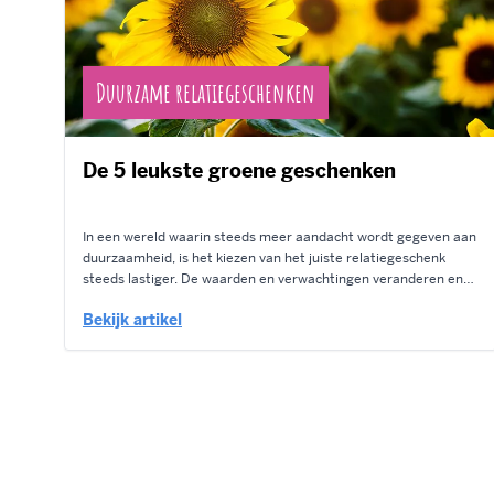
Duurzame relatiegeschenken
De 5 leukste groene geschenken
In een wereld waarin steeds meer aandacht wordt gegeven aan
duurzaamheid, is het kiezen van het juiste relatiegeschenk
steeds lastiger. De waarden en verwachtingen veranderen en
het is lastig om een leuk duurzaam relatiegeschenk te vinden,
Bekijk artikel
dat bij iedereen in de smaak valt. Dat snappen wij ook, daarom
hebben we...