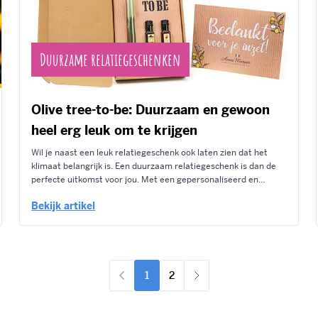
Duurzame relatiegeschenken
Olive tree-to-be: Duurzaam en gewoon
heel erg leuk om te krijgen
Wil je naast een leuk relatiegeschenk ook laten zien dat het
klimaat belangrijk is. Een duurzaam relatiegeschenk is dan de
perfecte uitkomst voor jou. Met een gepersonaliseerd en
bovenal duurzaam en ecologisch geschenk spreek je niet alleen
Bekijk artikel
waardering uit voor je collega's, klanten en zakenrelaties. Ook
spreek je uit dat...
1
2
U lees momenteel pagina
Pagina