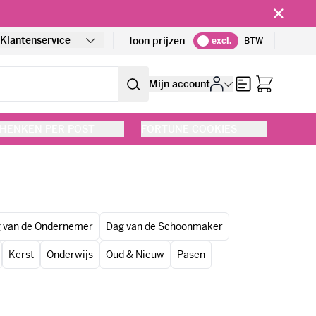
!
Klantenservice
Toon prijzen
excl.
BTW
Offerte
Mijn account
HENKEN PER POST
FORTUNE COOKIES
 van de Ondernemer
Dag van de Schoonmaker
Kerst
Onderwijs
Oud & Nieuw
Pasen