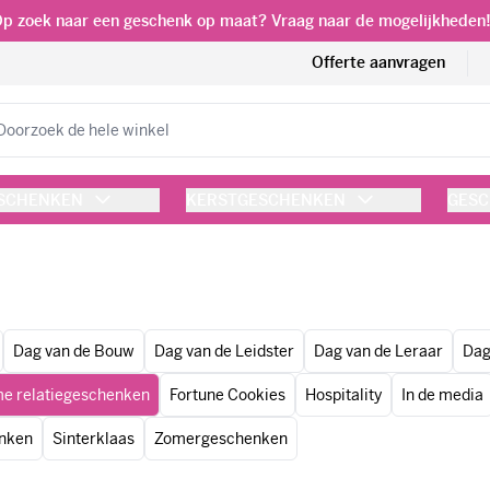
p zoek naar een geschenk op maat? Vraag naar de mogelijkheden
Offerte aanvragen
eken
ESCHENKEN
KERSTGESCHENKEN
GESC
Dag van de Bouw
Dag van de Leidster
Dag van de Leraar
Dag
e relatiegeschenken
Fortune Cookies
Hospitality
In de media
enken
Sinterklaas
Zomergeschenken