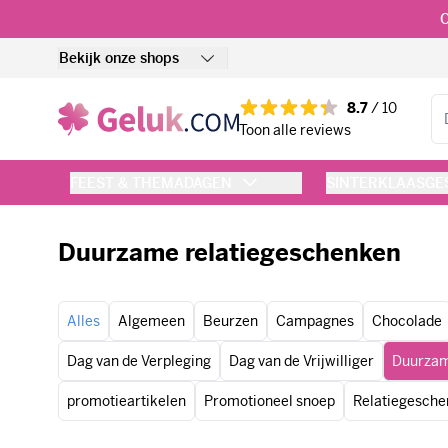
Ga naar de inhoud
O
Bekijk onze shops
Zo
8.7
/ 10
Toon alle reviews
FEEST & THEMADAGEN
SINTERKLAASG
Duurzame relatiegeschenken
Alles
Algemeen
Beurzen
Campagnes
Chocolade
Dag van de Verpleging
Dag van de Vrijwilliger
Duurzam
promotieartikelen
Promotioneel snoep
Relatiegesch