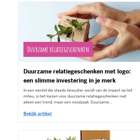
Duurzame relatiegeschenken
Duurzame relatiegeschenken met logo:
een slimme investering in je merk
In een wereld die steeds bewuster wordt van de impact op het
milieu, is het kiezen voor duurzame relatiegeschenken niet
alleen een trend, maar een noodzaak. Duurzame
relatiegeschenken met logo laten zien dat jouw bedrijf
Bekijk artikel
maatschappelijk verantwoord onderneemt en geven een boost
aan je imago. Bestel Duurzame Relatiegeschenken Wat zijn...