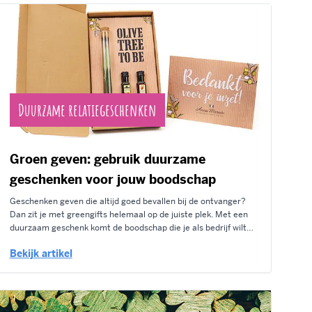
Duurzame relatiegeschenken
Groen geven: gebruik duurzame
geschenken voor jouw boodschap
Geschenken geven die altijd goed bevallen bij de ontvanger?
Dan zit je met greengifts helemaal op de juiste plek. Met een
duurzaam geschenk komt de boodschap die je als bedrijf wilt
overdragen, extra sterk over. Wij hebben een aantal van deze
Bekijk artikel
duurzame geschenken voor je uitgezocht en lichten deze
geschenken uit in...