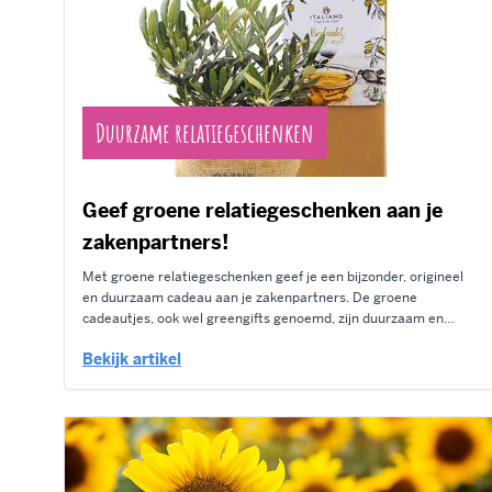
Duurzame relatiegeschenken
Geef groene relatiegeschenken aan je
zakenpartners!
Met groene relatiegeschenken geef je een bijzonder, origineel
en duurzaam cadeau aan je zakenpartners. De groene
cadeautjes, ook wel greengifts genoemd, zijn duurzaam en
hebben een milieubewust karakter. Een geschenk dat helemaal
Bekijk artikel
aansluit op de tijd waarin wij leven. Bedrijven en organisaties
die bewust met duurzaamheid bezig zijn kunnen met...