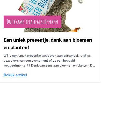
Duurzame relatiegeschenken
Een uniek presentje, denk aan bloemen
en planten!
Wil je een uniek presentje weggeven aan personeel, relaties,
bezoekers van een evenement of op een bepaald
weggeefmoment? Denk dan eens aan bloemen en planten. De
geschenken worden ook wel greengifts genoemd en zijn
Bekijk artikel
onderdeel van een bredere range aan ecologische geschenken,
die hun opmars hebben gemaakt de afgelopen jaren.
Ecologische...