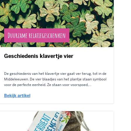
Duurzame relatiegeschenken
Geschiedenis klavertje vier
De geschiedenis van het klavertje vier gaat ver terug, tot in de
Middeleeuwen. De vier blaadjes van het plantje staan symbool
voor de perfecte eenheid. Ze staan voor voorspoed,
vertrouwen, liefde en natuurlijk, voor Geluk. Het geluksklavertje
Bekijk artikel
is vanwege zijn mooie betekenis ook een bijzonder cadeau. Als
je te midden...