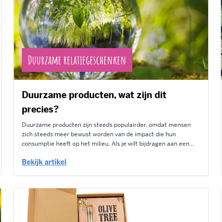
Duurzame relatiegeschenken
Duurzame producten, wat zijn dit
precies?
Duurzame producten zijn steeds populairder, omdat mensen
zich steeds meer bewust worden van de impact die hun
consumptie heeft op het milieu. Als je wilt bijdragen aan een
duurzamere wereld, kun je kiezen voor duurzame producten.
Bekijk artikel
Maar welke producten zijn duurzame producten? Wat houdt
duurzaamheid in en aan welke eisen...