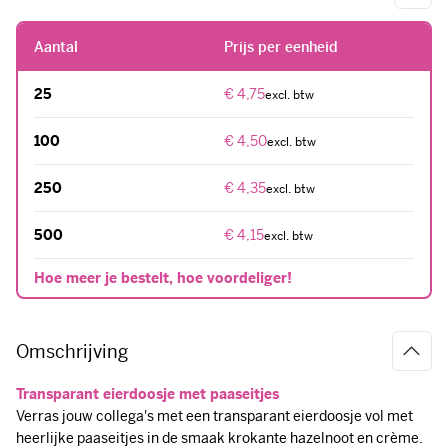
25
€ 4,75
100
€ 4,50
250
€ 4,35
500
€ 4,15
Hoe meer je bestelt, hoe voordeliger!
Omschrijving
Transparant eierdoosje met paaseitjes
Verras jouw collega's met een transparant eierdoosje vol met
heerlijke paaseitjes in de smaak krokante hazelnoot en crème.
Voeg aan dit eierdoosje een eigen ontwerp sticker toe.
Verras jouw collega's met een eierdoosje vol heerlijke
paaseitjes op ieder bord tijdens de paaslunch. Het transparant