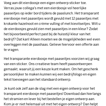
eierdoosje met paaseitjes wordt gevuld met 12 paaseitjes met
krokante hazelnoot en crème vulling of met kievitseitjes. Wilt u
de eierdoosjes gevuld zien met paaseitjes in een kleur? Zodat
het bijvoorbeeld perfect past bij de huisstijl kleur van het
bedrijf? Dat kan! Alleen moeten we de mogelijkheden wel even
overleggen met de paashaas. Gelieve hiervoor een offerte aan
te vragen.
Het transparante eierdoosje met paaseitjes voorzien wij graag
van een sticker. Ons creatieve team heeft paasontwerpen
gemaakt, waaruit jij een keuze kunt maken. Om het geschenk
persoonlijker te maken kunnen wij een bedrijfslogo en eigen
tekst toevoegen aan het standaard ontwerp.
Je kunt ook zelf aan de slag met een eigen ontwerp voor het
transparant eierdoosje met paaseitjes! Download dan hierlangs
het stramien en lever bij het bestellen je eigen ontwerp aan.
Kom je er niet helemaal uit met het eigen ontwerp? Dan helpt
ons creatieve team je graag! Geef je wensen en ideeën door en
wij maken er een leuk paasontwerp van.