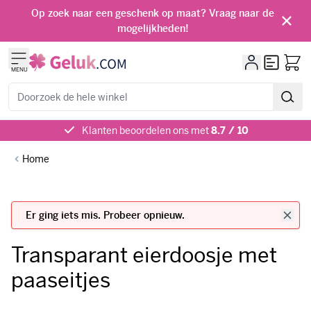
Ga naar de inhoud
Op zoek naar een geschenk op maat? Vraag naar de
mogelijkheden!
Offerte
MENU
Zoeken
Klanten beoordelen ons met
8.7 / 10
Home
Transparant eierdoosje met
paaseitjes