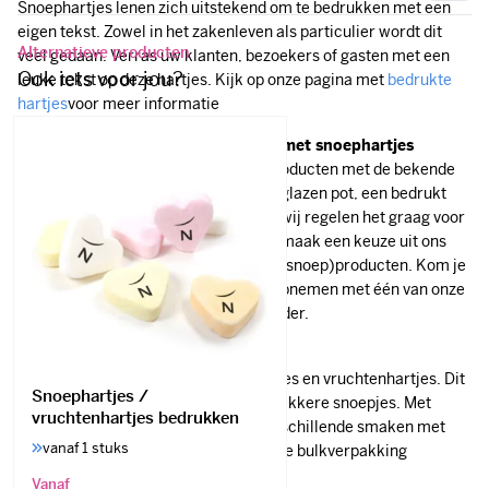
Snoephartjes lenen zich uitstekend om te bedrukken met een
eigen tekst. Zowel in het zakenleven als particulier wordt dit
Alternatieve producten
veel gedaan. Verras uw klanten, bezoekers of gasten met een
Ook iets voor jou?
leuke tekst op deze hartjes. Kijk op onze pagina met
bedrukte
hartjes
voor meer informatie
Gevarieerd aanbod van producten met snoephartjes
Je kunt bij ons terecht voor allerlei producten met de bekende
hartjes van snoep. Of je ze nou in een glazen pot, een bedrukt
blik of in een andere verpakking wilt, wij regelen het graag voor
je. Kijk eens rond op onze website en maak een keuze uit ons
grote aanbod van gepersonaliseerde (snoep)producten. Kom je
er niet uit? Dan kun je altijd contact opnemen met één van onze
medewerkers. Zij helpen je graag verder.
Snoephartjes of vruchtenhartjes?
Er zit geen verschil tussen snoephartjes en vruchtenhartjes. Dit
Snoephartjes /
zijn twee benamingen voor dezelfde lekkere snoepjes. Met
vruchtenhartjes bedrukken
vruchten wordt verwezen naar de verschillende smaken met
vanaf 1 stuks
eigen kleuren die de snoephartjes in de bulkverpakking
kenmerken.
Vanaf