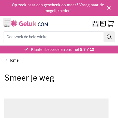
Ga naar de inhoud
Op zoek naar een geschenk op maat? Vraag naar de
mogelijkheden!
Offerte
MENU
Zoeken
Klanten beoordelen ons met
8.7 / 10
Home
Smeer je weg