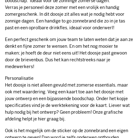
boodschap. Ideaal voor de zonninge zomerse dagen.
Verras je personeel deze zomer met een vrolijk en handig
zomergeschenk. In dit doosje zit alles wat je nodig hebt voor
zonnige dagen. Een handige to go zonnebrand die zo in je tas
past en een oprolbare drinkfles, ideaal voor onderwerl!
Een perfect geschenk om jouw team te laten weten dat je aan ze
denkt en fijne zomer te wensen. En om het nog mooier te
maken; je hoeft de deur niet eens uit! Het doosje past gewoon
door de brievenbus. Dus het kan rechtstreeks naar je
medewerkers!
Personalisatie
Het doosje is niet alleen gevuld met zomerse essentials, maar
ook met waardering. Voeg een kaart toe aan het doosje met
jouw ontwerp en een bijpassende boodschap. Onder het kopje
specificaties vind je de werktekening voor de kaart. Liever wat
hulp nodig bij het ontwerp? Geen probleem! Onze grafische
afdeling helpt je hier graag bij.
Ook is het mogelijk om de sticker op de zonnebrand een eigen
ontwerp te geven! Dan word je zelfs onderweg onthouden.