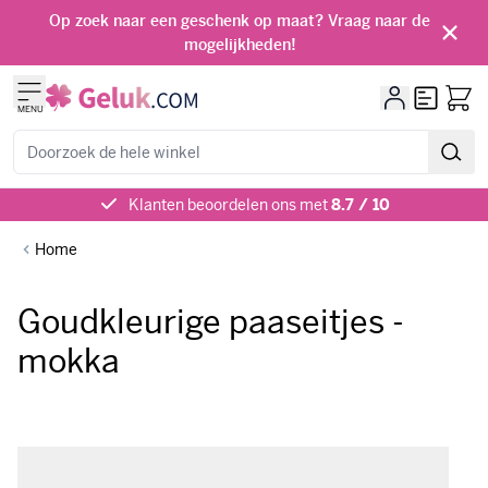
Ga naar de inhoud
Op zoek naar een geschenk op maat? Vraag naar de
mogelijkheden!
Offerte
MENU
Zoeken
Klanten beoordelen ons met
8.7 / 10
Home
Goudkleurige paaseitjes -
mokka