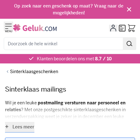
Ga naar de inhoud
Op zoek naar een geschenk op maat? Vraag naar de
mogelijkheden!
Offerte
MENU
Zoeken
Klanten beoordelen ons met
8.7 / 10
Sinterklaasgeschenken
Sinterklaas mailings
Wil je een leuke
postmailing versturen naar personeel en
relaties
? Met onze postgeschikte sinterklaasgeschenken in
verzendverpakking weet je zeker je in december een leuke
verrassing op de deurmat laat vallen! Je kunt bij ons alle
Lees meer
sinterklaas mailings volledig personaliseren, met een bedrukte
verpakking, product en/of kaart. Daarnaast nemen wij de