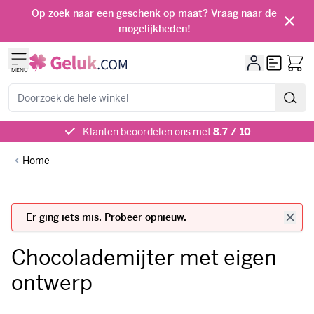
Ga naar de inhoud
Op zoek naar een geschenk op maat? Vraag naar de
mogelijkheden!
Offerte
MENU
Zoeken
Klanten beoordelen ons met
8.7 / 10
Home
Er ging iets mis. Probeer opnieuw.
Chocolademijter met eigen
ontwerp