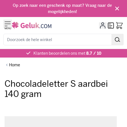
Ga naar de inhoud
Op zoek naar een geschenk op maat? Vraag naar de
mogelijkheden!
Offerte
MENU
Zoeken
Klanten beoordelen ons met
8.7 / 10
Home
Chocoladeletter S aardbei
140 gram