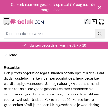
Ga naar de inhoud
Op zoek naar een geschenk op maat? Vraag naar de
mogelijkheden!
Offerte
MENU
Zoeken
Klanten beoordelen ons met
8.7 / 10
Home
Bedankjes
Ben jij trots op jouw collega’s, klanten of zakelijke relaties? Laat
dit dan duidelijk merken! Een persoonlijk geschenk bedankje
wordt altijd gewaardeerd. Je mag natuurlijk weleens iemand
bedanken na al die goede gesprekken, werkzaamheden of
samenwerkingen. Er zijn diverse mogelijkheden beschikbaar
voor vrijwel ieder budget. Pak je uit met één van de luxere
geschenken of wil je met een klein geschenkje je waardering