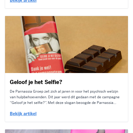
Bekijk artikel
Duchenne Spierdystrofie. En om betere zorg en hulpmiddelen te
ontwikkelen voor de jongens! Jaarlijks houdt...
Geloof je het Selfie?
De Parnassia Groep zet zich al jaren in voor het psychisch welzijn
van hulpbehoevenden. Dit jaar werd dit gedaan met de campagne
‘’Geloof je het selfie?’’. Met deze slogan beoogde de Parnassia
Groep het stigma dat op psychische klachten rust te
Bekijk artikel
doorbreken. Het uiteindelijke doel was de barrière om hulp te...