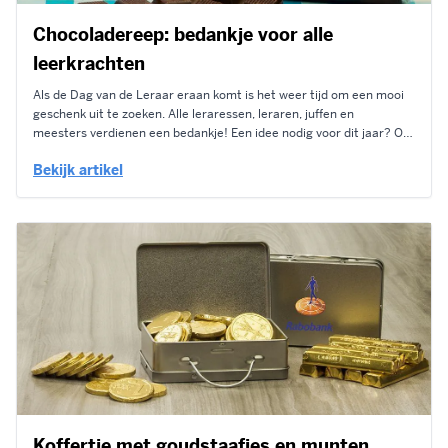
Chocoladereep: bedankje voor alle
leerkrachten
Als de Dag van de Leraar eraan komt is het weer tijd om een mooi
geschenk uit te zoeken. Alle leraressen, leraren, juffen en
meesters verdienen een bedankje! Een idee nodig voor dit jaar? Op
de Dag van de Leraar deel jij een chocoladereep uit aan alle
Bekijk artikel
leerkrachten. De chocoladereep wordt...
Koffertje met goudstaafjes en munten