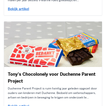
malen per jaar besteld V-Marine Fuels giveaways en
relatiegeschenken voor personeel en relaties, voor beurzen en
Bekijk artikel
feestdagen. Ditmaal zocht V-Marine Fuels een welkomstgeschenk
voor het personeel van een nieuwe vestiging. Om hen op hun...
Tony's Chocolonely voor Duchenne Parent
Project
Duchenne Parent Project is ruim twintig jaar geleden opgezet door
ouders van kinderen met Duchenne. Bedoeld om wetenschappers,
artsen en bedrijven in beweging te krijgen om onderzoek te
versnellen voor een behandeling of een geneesmiddel voor