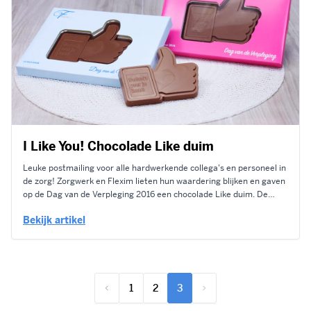
I Like You! Chocolade Like duim
Leuke postmailing voor alle hardwerkende collega's en personeel in
de zorg! Zorgwerk en Flexim lieten hun waardering blijken en gaven
op de Dag van de Verpleging 2016 een chocolade Like duim. De
chocolade Like duim is volledig gepersonaliseerd!Het doosje heeft
Bekijk artikel
een eigen opmaak en zelfs de chocolade duim is bedrukt...
1
2
3
Pagina
Pagina
U lees momenteel pagina