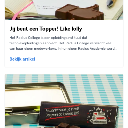
Jij bent een Topper! Like lolly
Het Radius College is een opleidingsinstituut dat
techniekopleidingen aanbiedt. Het Radius College verwacht veel
van haar eigen medewerkers. In hun eigen Radius Academie worden
zij opgeleid tot inspirerende docenten die studenten coachen en
Bekijk artikel
stimuleren. De inzet die zij dag in dag uit geven moet beloond
worden en daarom ontvingen de docenten...