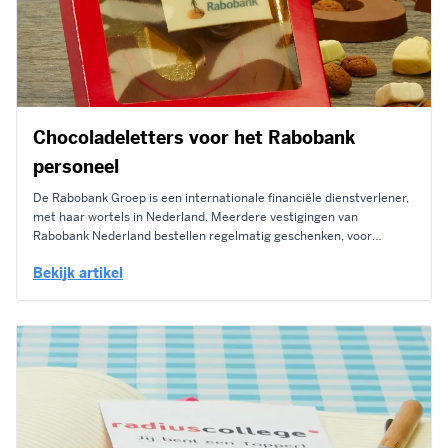
Chocoladeletters voor het Rabobank
personeel
De Rabobank Groep is een internationale financiële dienstverlener,
met haar wortels in Nederland. Meerdere vestigingen van
Rabobank Nederland bestellen regelmatig geschenken, voor
verschillende gelegenheden. Zo bestelde een Rabobank vestiging
Bekijk artikel
met Sinterklaas een mooi gedecoreerde chocoladeletter, inclusief
eetbaar logo! De chocoladeletter wordt standaard geleverd in de
letter S en verpakt in een...