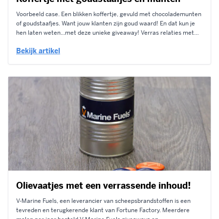
Voorbeeld case. Een blikken koffertje, gevuld met chocolademunten
of goudstaafjes. Want jouw klanten zijn goud waard! En dat kun je
hen laten weten...met deze unieke giveaway! Verras relaties met
een kleine attentie na een meeting of bijeenkomst. Laat ze niet met
Bekijk artikel
lege handen de deur uitgaan. Het blikken koffertje is een leuk...
Olievaatjes met een verrassende inhoud!
V-Marine Fuels, een leverancier van scheepsbrandstoffen is een
tevreden en terugkerende klant van Fortune Factory. Meerdere