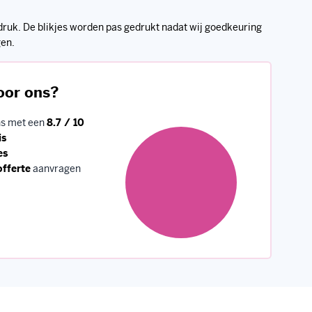
fdruk. De blikjes worden pas gedrukt nadat wij goedkeuring
gen.
oor ons?
ns met een
8.7 / 10
is
es
offerte
aanvragen