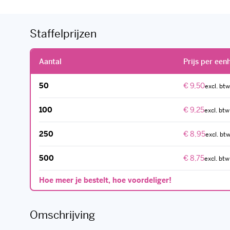
Staffelprijzen
Aantal
Prijs per een
50
€ 9,50
100
€ 9,25
250
€ 8,95
500
€ 8,75
Hoe meer je bestelt, hoe voordeliger!
Omschrijving