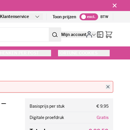
!
Klantenservice
Toon prijzen
excl.
BTW
Offerte
Mijn account
HENKEN PER POST
FORTUNE COOKIES
 –
Basisprijs per stuk
€ 9,95
Digitale proefdruk
Gratis