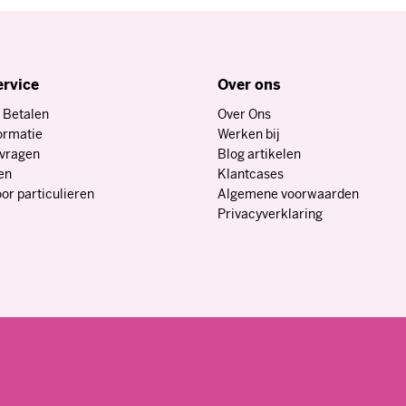
instelkosten van €37.50)
ervice
Over ons
 Betalen
Over Ons
ormatie
Werken bij
tune Factory
nvragen
Blog artikelen
bedrukken. Je kunt het blik zelf
en
Klantcases
ische afdeling, met hun
or particulieren
Algemene voorwaarden
geheel naar jouw wensen.
Privacyverklaring