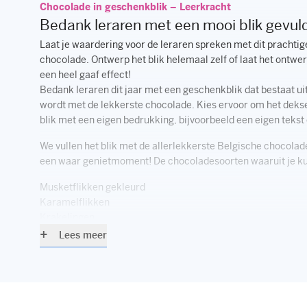
Chocolade in geschenkblik – Leerkracht
Bedank leraren met een mooi blik gevu
Laat je waardering voor de leraren spreken met dit prachtig
chocolade. Ontwerp het blik helemaal zelf of laat het ontwe
een heel gaaf effect!
Bedank leraren dit jaar met een geschenkblik dat bestaat uit
wordt met de lekkerste chocolade. Kies ervoor om het deks
blik met een eigen bedrukking, bijvoorbeeld een eigen tekst o
We vullen het blik met de allerlekkerste Belgische chocolade
een waar genietmoment! De chocoladesoorten waaruit je kun
Musketflikken gekleurd
Karamelflikken
Krakelingen
Mat zwart blik met bedrukking
Lees meer
Het deksel van het blik kunnen wij voorzien van een geheel e
zichzelf blanco. Op de afbeelding hierboven staat het standa
bedrukking. We kunnen de bedrukking op basis van jouw me
bijvoorbeeld met een eigen logo, tekst of ontwerp. Alles is m