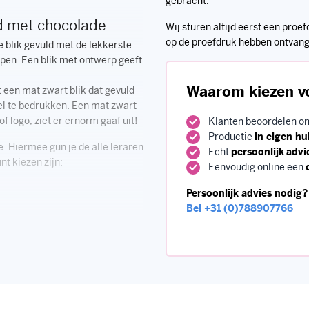
gebracht.
ld met chocolade
Wij sturen altijd eerst een proe
op de proefdruk hebben ontvan
e blik gevuld met de lekkerste
rpen. Een blik met ontwerp geeft
Waarom kiezen v
 een mat zwart blik dat gevuld
el te bedrukken. Een mat zwart
f logo, ziet er ernorm gaaf uit!
Klanten beoordelen o
Productie
in eigen hu
. Hiermee gun je de alle leraren
Echt
persoonlijk
advi
t kiezen zijn:
Eenvoudig online een
Persoonlijk advies nodig?
Bel
+31 (0)788907766
igen bedrukking. Het blik is van
ardontwerp, dit is een volledige
ning helemaal aanpassen,
ogelijk!