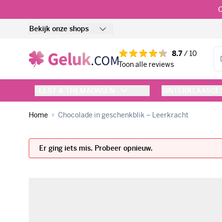
Ga naar de inhoud
O
Bekijk onze shops
Zo
8.7
/ 10
Toon alle reviews
FEEST & THEMADAGEN
SINTERKLAASG
Home
Chocolade in geschenkblik – Leerkracht
Er ging iets mis. Probeer opnieuw.