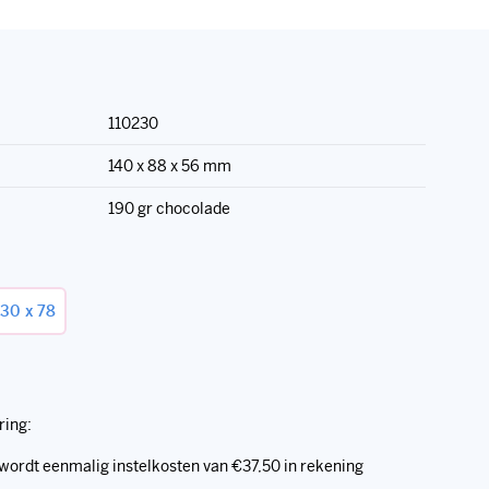
110230
140 x 88 x 56 mm
190 gr chocolade
130 x 78
ring:
 wordt eenmalig instelkosten van €37,50 in rekening