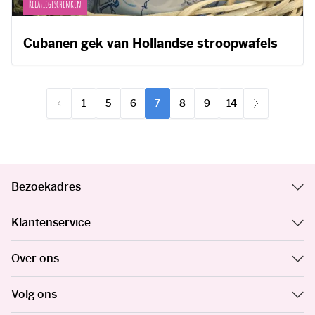
Relatiegeschenken
Cubanen gek van Hollandse stroopwafels
1
5
6
7
8
9
14
Pagina
Pagina
Pagina
U lees momenteel pagina
Pagina
Pagina
Pagina
Bezoekadres
Klantenservice
Over ons
Volg ons