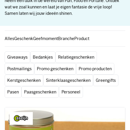
Neem een duik in de wereld van Fun, Food en Fortune. Ontdek
wat we zoal kunnen en laat je eigen fantasie de vrije loop!
Samen laten wij jouw ideeën shinen.
Alles
Geschenk
Geefmoment
Branche
Product
Giveaways
Bedankjes
Relatiegeschenken
Postmailings
Promo geschenken
Promo producten
Kerstgeschenken
Sinterklaasgeschenken
Greengifts
Pasen
Paasgeschenken
Personeel